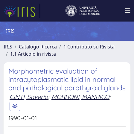
IRIS
IRIS
Catalogo Ricerca
1 Contributo su Rivista
1.1 Articolo in rivista
Morphometric evaluation of
intracytoplasmatic lipid in normal
and pathological parathyroid glands
CINTI, Saverio
;
MORRONI, MANRICO
;
1990-01-01