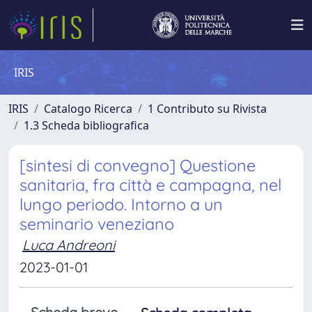
IRIS
IRIS
Catalogo Ricerca
1 Contributo su Rivista
1.3 Scheda bibliografica
[sintesi di convegno] Questione
sanitaria, fra città e campagna, nel
lungo periodo. Intorno a un
seminario veneziano
Luca Andreoni
2023-01-01