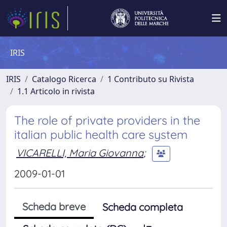
IRIS
IRIS
Catalogo Ricerca
1 Contributo su Rivista
1.1 Articolo in rivista
The role of private providers in the
italian public health care system
VICARELLI, Maria Giovanna
;
2009-01-01
Scheda breve
Scheda completa