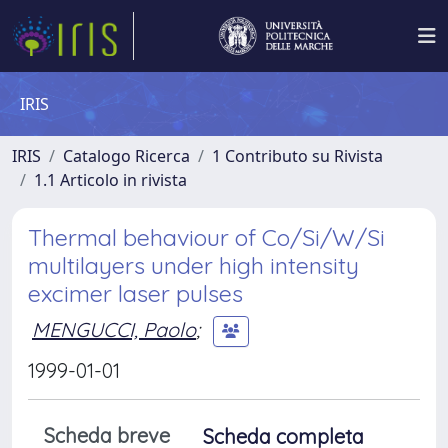
IRIS
IRIS
Catalogo Ricerca
1 Contributo su Rivista
1.1 Articolo in rivista
Thermal behaviour of Co/Si/W/Si
multilayers under high intensity
excimer laser pulses
MENGUCCI, Paolo
;
1999-01-01
Scheda breve
Scheda completa