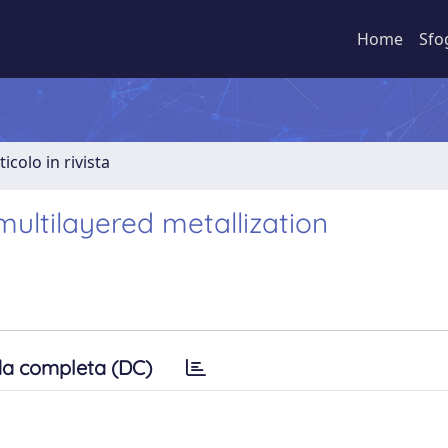
Home
Sfo
ticolo in rivista
multilayered metallization
a completa (DC)