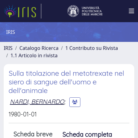
IRIS
IRIS
Catalogo Ricerca
1 Contributo su Rivista
1.1 Articolo in rivista
Sulla titolazione del metotrexate nel
siero di sangue dell'uomo e
dell'animale
NARDI, BERNARDO
;
1980-01-01
Scheda breve
Scheda completa