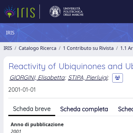
IRIS
IRIS
Catalogo Ricerca
1 Contributo su Rivista
1.1 Ar
Reactivity of Ubiquinones and U
GIORGINI, Elisabetta
;
STIPA, Pierluigi
;
2001-01-01
Scheda breve
Scheda completa
Sche
Anno di pubblicazione
2001