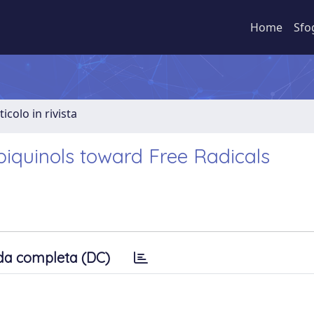
Home
Sfo
ticolo in rivista
biquinols toward Free Radicals
da completa (DC)