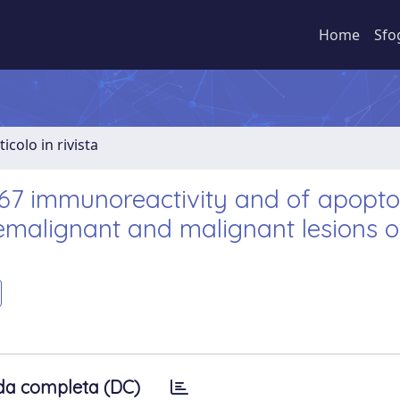
Home
Sfo
ticolo in rivista
-67 immunoreactivity and of apoptos
emalignant and malignant lesions o
da completa (DC)