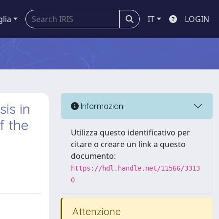
glia
IT
LOGIN
is in
Informazioni
f the
Utilizza questo identificativo per
citare o creare un link a questo
documento:
https://hdl.handle.net/11566/3313
0
Attenzione