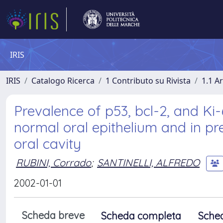
IRIS
IRIS
Catalogo Ricerca
1 Contributo su Rivista
1.1 Ar
Prevalence of p53, bcl-2, and Ki
normal oral epithelium and in pr
oral cavity
RUBINI, Corrado
;
SANTINELLI, ALFREDO
2002-01-01
Scheda breve
Scheda completa
Sche