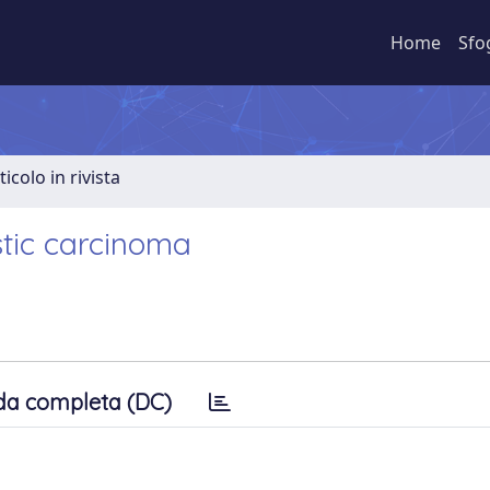
Home
Sfo
ticolo in rivista
stic carcinoma
da completa (DC)