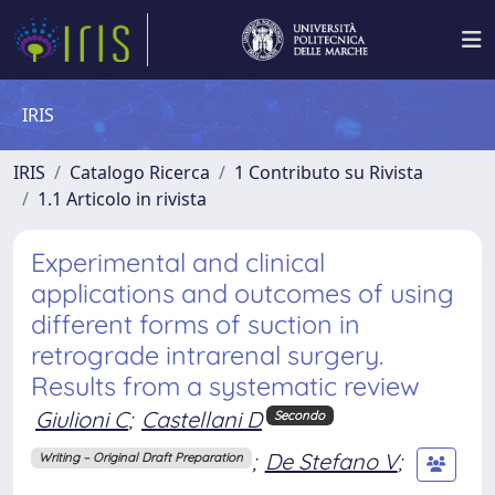
IRIS
IRIS
Catalogo Ricerca
1 Contributo su Rivista
1.1 Articolo in rivista
Experimental and clinical
applications and outcomes of using
different forms of suction in
retrograde intrarenal surgery.
Results from a systematic review
Giulioni C
;
Castellani D
Secondo
;
De Stefano V
;
Writing – Original Draft Preparation