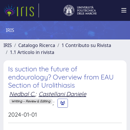
IRIS
IRIS
Catalogo Ricerca
1 Contributo su Rivista
1.1 Articolo in rivista
Is suction the future of
endourology? Overview from EAU
Section of Urolithiasis
Nedbal C.
;
Castellani Daniele
;
Writing – Review & Editing
2024-01-01