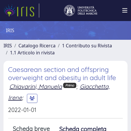
IRIS
IRIS
Catalogo Ricerca
1 Contributo su Rivista
1.1 Articolo in rivista
Caesarean section and offspring
overweight and obesity in adult life
Chiavarini, Manuela
;
Giacchetta,
Primo
Irene
;
2022-01-01
Scheda breve
Scheda completa