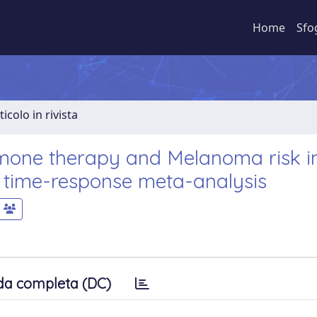
Home
Sfo
ticolo in rivista
one therapy and Melanoma risk i
 time-response meta-analysis
da completa (DC)