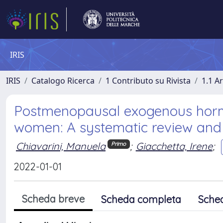
IRIS
IRIS
Catalogo Ricerca
1 Contributo su Rivista
1.1 Ar
Postmenopausal exogenous horm
women: A systematic review and
Chiavarini, Manuela
;
Giacchetta, Irene
;
Primo
2022-01-01
Scheda breve
Scheda completa
Sche