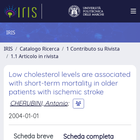
IRIS
IRIS
Catalogo Ricerca
1 Contributo su Rivista
1.1 Articolo in rivista
Low cholesterol levels are associated
with short-term mortality in older
patients with ischemic stroke
CHERUBINI, Antonio
;
2004-01-01
Scheda breve
Scheda completa