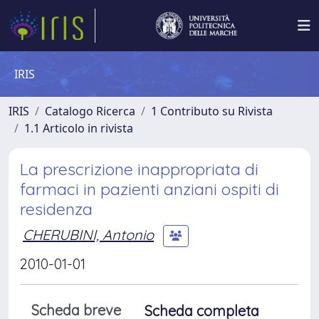
IRIS
IRIS
Catalogo Ricerca
1 Contributo su Rivista
1.1 Articolo in rivista
La prescrizione inappropriata di
farmaci in pazienti anziani ospiti di
residenza
CHERUBINI, Antonio
2010-01-01
Scheda breve
Scheda completa