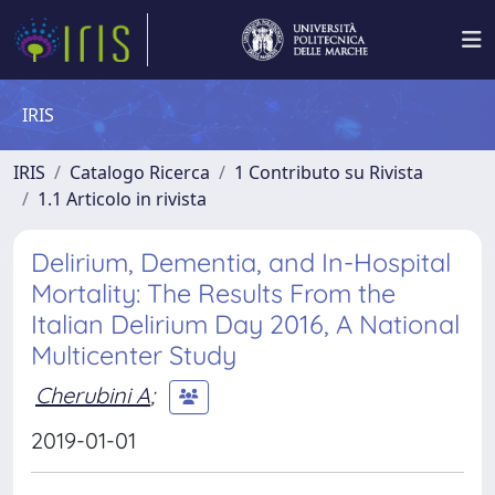
IRIS
IRIS
Catalogo Ricerca
1 Contributo su Rivista
1.1 Articolo in rivista
Delirium, Dementia, and In-Hospital
Mortality: The Results From the
Italian Delirium Day 2016, A National
Multicenter Study
Cherubini A
;
2019-01-01