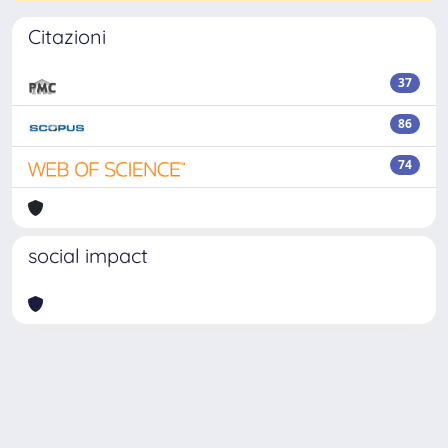
Citazioni
37
86
74
social impact
Powered by
IRIS
-
about IRIS
-
Utilizzo dei cookie
-
Privacy
Copyright © 2026