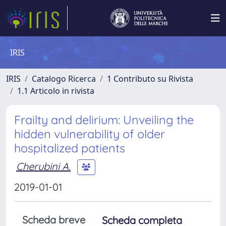
IRIS
IRIS
Catalogo Ricerca
1 Contributo su Rivista
1.1 Articolo in rivista
Frailty and delirium: Unveiling the
hidden vulnerability of older
hospitalized patients
Cherubini A.
2019-01-01
Scheda breve
Scheda completa