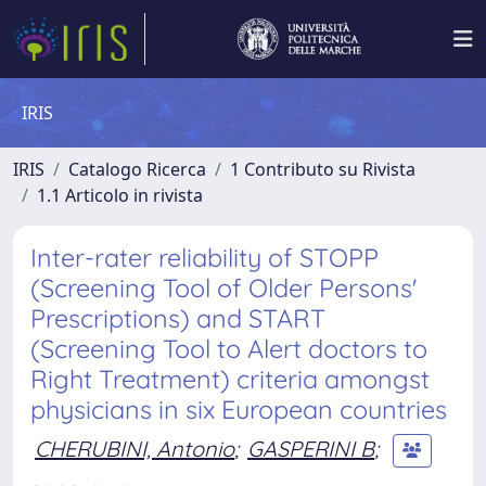
IRIS
IRIS
Catalogo Ricerca
1 Contributo su Rivista
1.1 Articolo in rivista
Inter-rater reliability of STOPP
(Screening Tool of Older Persons'
Prescriptions) and START
(Screening Tool to Alert doctors to
Right Treatment) criteria amongst
physicians in six European countries
CHERUBINI, Antonio
;
GASPERINI B
;