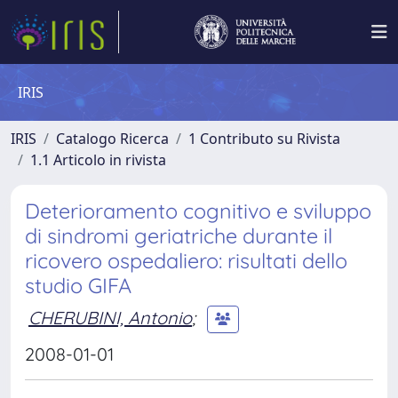
IRIS
IRIS
Catalogo Ricerca
1 Contributo su Rivista
1.1 Articolo in rivista
Deterioramento cognitivo e sviluppo
di sindromi geriatriche durante il
ricovero ospedaliero: risultati dello
studio GIFA
CHERUBINI, Antonio
;
2008-01-01