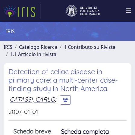
IRIS
IRIS
Catalogo Ricerca
1 Contributo su Rivista
1.1 Articolo in rivista
Detection of celiac disease in
primary care: a multi-center case-
finding study in North America.
CATASSI, CARLO
;
2007-01-01
Scheda breve
Scheda completa