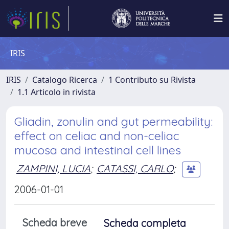
IRIS
IRIS
Catalogo Ricerca
1 Contributo su Rivista
1.1 Articolo in rivista
Gliadin, zonulin and gut permeability:
effect on celiac and non-celiac
mucosa and intestinal cell lines
ZAMPINI, LUCIA
;
CATASSI, CARLO
;
2006-01-01
Scheda breve
Scheda completa