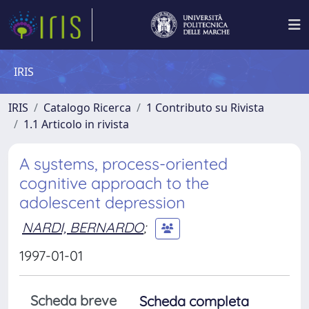
IRIS
IRIS
Catalogo Ricerca
1 Contributo su Rivista
1.1 Articolo in rivista
A systems, process-oriented
cognitive approach to the
adolescent depression
NARDI, BERNARDO
;
1997-01-01
Scheda breve
Scheda completa