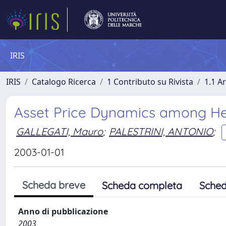
IRIS
IRIS
Catalogo Ricerca
1 Contributo su Rivista
1.1 Ar
Asset Price Dynamics among He
GALLEGATI, Mauro
;
PALESTRINI, ANTONIO
;
2003-01-01
Scheda breve
Scheda completa
Sched
Anno di pubblicazione
2003