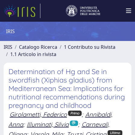
IRIS
IRIS
Catalogo Ricerca
1 Contributo su Rivista
1.1 Articolo in rivista
Determination of Hg and Se in
swordfish (Xiphias gladius) from
Mediterranean Sea: Implications for
nutritional recommendations during
pregnancy and childhood
Girolametti, Federico
;
Annibaldi,
Primo
Anna
;
Illuminati, Silvia
;
Carnevali,
Oliana
;
Varola, Mila
;
Truzzi, Cristina
Ultimo