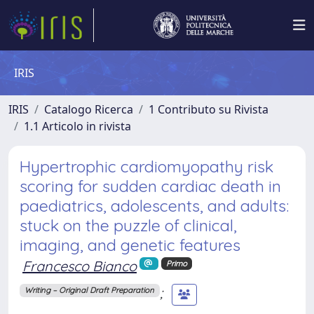
IRIS
IRIS
Catalogo Ricerca
1 Contributo su Rivista
1.1 Articolo in rivista
Hypertrophic cardiomyopathy risk
scoring for sudden cardiac death in
paediatrics, adolescents, and adults:
stuck on the puzzle of clinical,
imaging, and genetic features
Francesco Bianco
Primo
;
Writing – Original Draft Preparation