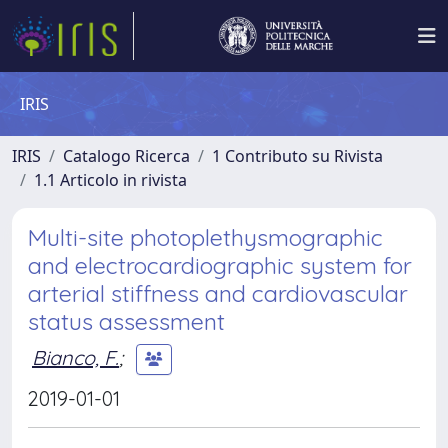
IRIS
IRIS
Catalogo Ricerca
1 Contributo su Rivista
1.1 Articolo in rivista
Multi-site photoplethysmographic
and electrocardiographic system for
arterial stiffness and cardiovascular
status assessment
Bianco, F.
;
2019-01-01