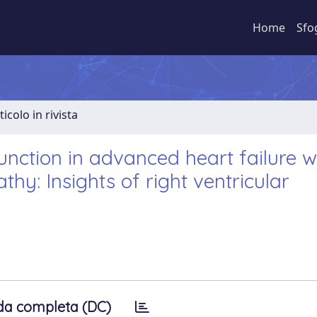
Home
Sfo
ticolo in rivista
unction in advanced heart failure w
hy: Insights of right ventricular
da completa (DC)