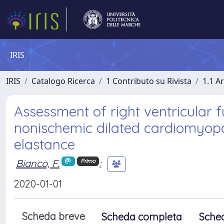
IRIS
IRIS
Catalogo Ricerca
1 Contributo su Rivista
1.1 Ar
Assessment of right ventricular f
nonischemic dilated cardiomyopat
elastance
Bianco, F.
;
Primo
2020-01-01
Scheda breve
Scheda completa
Sche