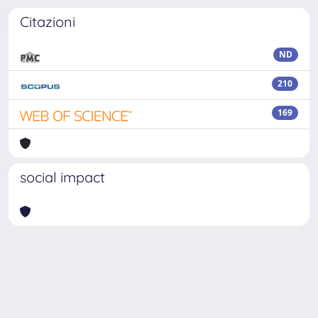
Citazioni
ND
210
169
social impact
Powered by
IRIS
-
about IRIS
-
Utilizzo dei cookie
-
Privacy
Copyright © 2026