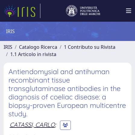
IRIS
IRIS
Catalogo Ricerca
1 Contributo su Rivista
1.1 Articolo in rivista
Antiendomysial and antihuman
recombinant tissue
transglutaminase antibodies in the
diagnosis of coeliac disease: a
biopsy-proven European multicentre
study.
CATASSI, CARLO
;