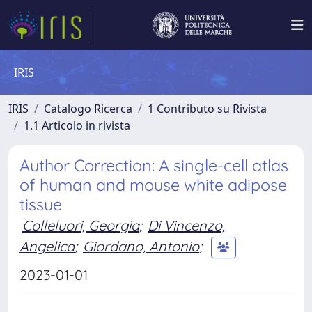
IRIS
IRIS
Catalogo Ricerca
1 Contributo su Rivista
1.1 Articolo in rivista
Author Correction: A single-cell atlas
of human and mouse white adipose
tissue
Colleluori, Georgia
;
Di Vincenzo,
Angelica
;
Giordano, Antonio
;
2023-01-01