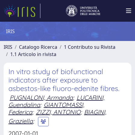
IRIS
IRIS
Catalogo Ricerca
1 Contributo su Rivista
1.1 Articolo in rivista
In vitro study of biofunctional
indicators after exposure to
asbestos-like fluoro-edenite fibres.
PUGNALONI, Armanda
;
LUCARINI,
Guendalina
;
GIANTOMASSI,
Federica
;
ZIZZI, ANTONIO
;
BIAGINI,
Graziella
;
2007-01-01