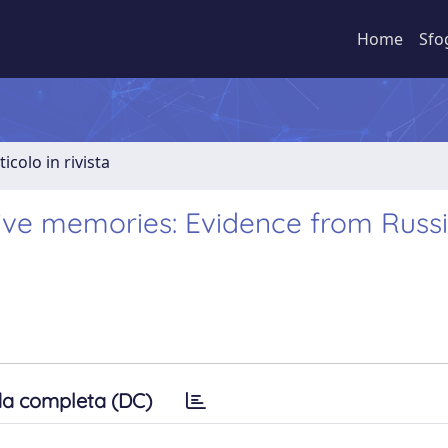
Home
Sfo
ticolo in rivista
tive memories: Evidence from Russ
a completa (DC)