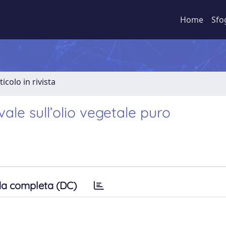
Home
Sfo
ticolo in rivista
evale sull’olio vegetale puro
a completa (DC)