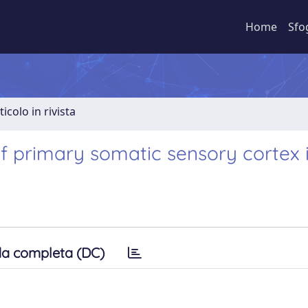
Home
Sfo
ticolo in rivista
of primary somatic sensory cortex i
a completa (DC)