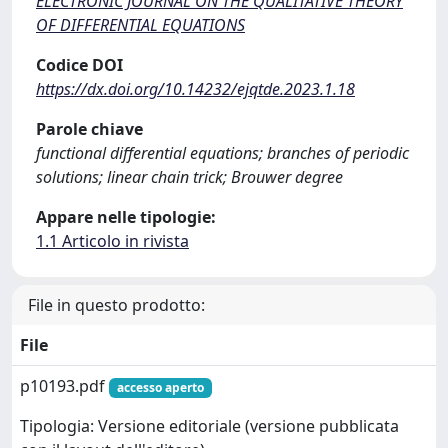
ELECTRONIC JOURNAL ON THE QUALITATIVE THEORY
OF DIFFERENTIAL EQUATIONS
Codice DOI
https://dx.doi.org/10.14232/ejqtde.2023.1.18
Parole chiave
functional differential equations; branches of periodic
solutions; linear chain trick; Brouwer degree
Appare nelle tipologie:
1.1 Articolo in rivista
File in questo prodotto:
File
p10193.pdf
accesso aperto
Tipologia: Versione editoriale (versione pubblicata