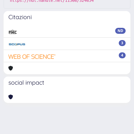
https://hdl.handle.net/11566/324654
Citazioni
ND
3
4
social impact
Powered by
IRIS
-
about IRIS
-