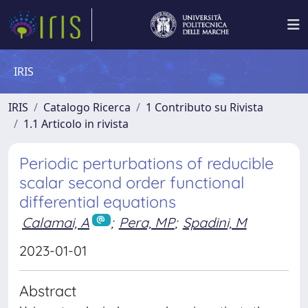
IRIS
IRIS
Catalogo Ricerca
1 Contributo su Rivista
1.1 Articolo in rivista
Periodic perturbations of reducible
scalar second order functional
differential equations
Calamai, A
;
Pera, MP
;
Spadini, M
2023-01-01
Abstract