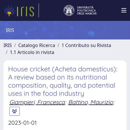
IRIS
IRIS
Catalogo Ricerca
1 Contributo su Rivista
1.1 Articolo in rivista
House cricket (Acheta domesticus):
A review based on its nutritional
composition, quality, and potential
uses in the food industry
Giampieri, Francesca
;
Battino, Maurizio
;
2023-01-01