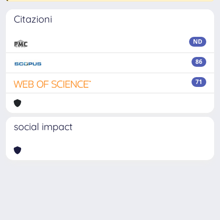
Citazioni
ND
86
71
social impact
Powered by
IRIS
-
about IRIS
-
Utilizzo dei cookie
-
Privacy
Copyright © 2026