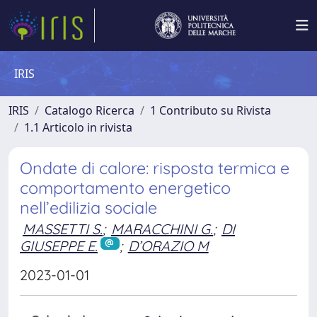
IRIS
IRIS
Catalogo Ricerca
1 Contributo su Rivista
1.1 Articolo in rivista
Ondate di calore: risposta termica e
comportamento energetico
nell’edilizia sociale
MASSETTI S.
;
MARACCHINI G.
;
DI
GIUSEPPE E.
;
D’ORAZIO M
2023-01-01