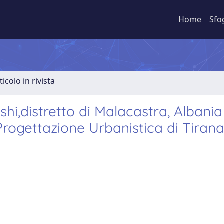
Home
Sfo
ticolo in rivista
shi,distretto di Malacastra, Albania
e Progettazione Urbanistica di Tirana