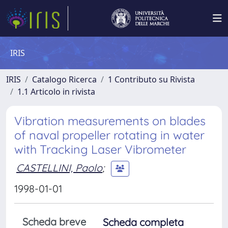
IRIS
IRIS
Catalogo Ricerca
1 Contributo su Rivista
1.1 Articolo in rivista
Vibration measurements on blades
of naval propeller rotating in water
with Tracking Laser Vibrometer
CASTELLINI, Paolo
;
1998-01-01
Scheda breve
Scheda completa