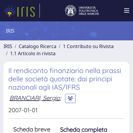
IRIS
IRIS
Catalogo Ricerca
1 Contributo su Rivista
1.1 Articolo in rivista
Il rendiconto finanziario nella prassi
delle società quotate: dai principi
nazionali agli IAS/IFRS
BRANCIARI, Sergio
;
2007-01-01
Scheda breve
Scheda completa