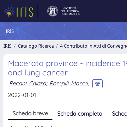
IRIS
IRIS
Catalogo Ricerca
4 Contributo in Atti di Conveg
Macerata province - incidence 19
and lung cancer
Peconi, Chiara
;
Pompili, Marco
;
2022-01-01
Scheda breve
Scheda completa
Sched