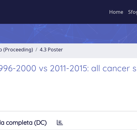
Home
Sfo
no (Proceeding)
4.3 Poster
96-2000 vs 2011-2015: all cancer s
a completa (DC)