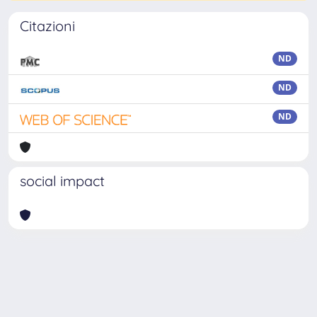
Citazioni
ND
ND
ND
social impact
Powered by
IRIS
-
about IRIS
-
Utilizzo dei cookie
-
Privacy
Copyright © 2026