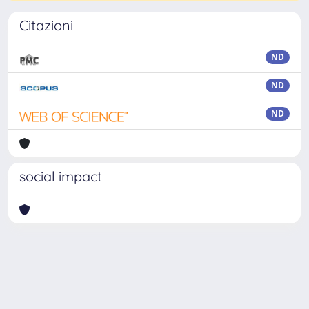
Citazioni
ND
ND
ND
social impact
Powered by
IRIS
-
about IRIS
-
Utilizzo dei cookie
-
Privacy
Copyright © 2026