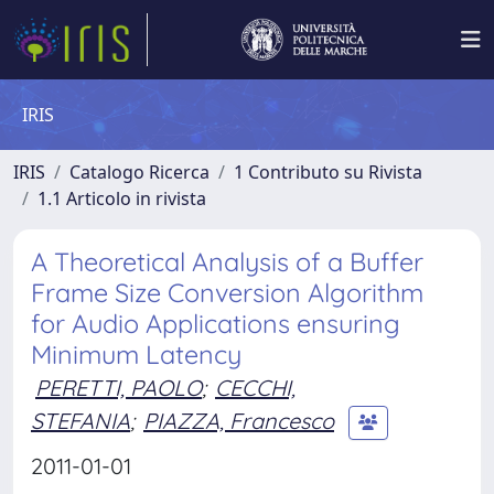
IRIS
IRIS
Catalogo Ricerca
1 Contributo su Rivista
1.1 Articolo in rivista
A Theoretical Analysis of a Buffer
Frame Size Conversion Algorithm
for Audio Applications ensuring
Minimum Latency
PERETTI, PAOLO
;
CECCHI,
STEFANIA
;
PIAZZA, Francesco
2011-01-01