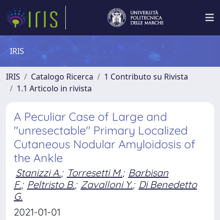
IRIS
IRIS
Catalogo Ricerca
1 Contributo su Rivista
1.1 Articolo in rivista
A Peculiar Case of Large and
"unresectable" Primary Localized
Cutaneous Nodular Amyloidosis of
the Ankle
Stanizzi A.
;
Torresetti M.
;
Barbisan
F.
;
Peltristo B.
;
Zavalloni Y.
;
Di Benedetto
G.
2021-01-01