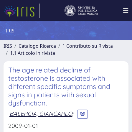
IRIS
IRIS
Catalogo Ricerca
1 Contributo su Rivista
1.1 Articolo in rivista
The age related decline of
testosterone is associated with
different specific symptoms and
signs in patients with sexual
dysfunction.
BALERCIA, GIANCARLO
;
2009-01-01