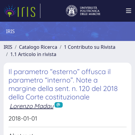
IRIS
IRIS
Catalogo Ricerca
1 Contributo su Rivista
1.1 Articolo in rivista
Il parametro “esterno” offusca il
parametro “interno”. Note a
margine della sent. n. 120 del 2018
della Corte costituzionale
Lorenzo Madau
2018-01-01