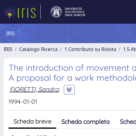
IRIS
IRIS
Catalogo Ricerca
1 Contributo su Rivista
1.5 Ab
The introduction of movement anal
A proposal for a work methodo
FIORETTI, Sandro
;
1994-01-01
Scheda breve
Scheda completa
Sched