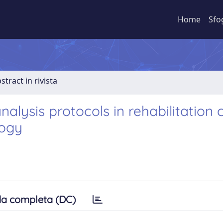
Home
Sfo
stract in rivista
ysis protocols in rehabilitation cl
logy
a completa (DC)