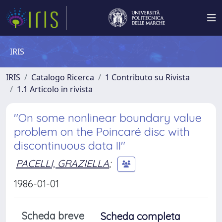
IRIS
IRIS
Catalogo Ricerca
1 Contributo su Rivista
1.1 Articolo in rivista
"On some nonlinear boundary value
problem on the Poincaré disc with
discontinuous data II"
PACELLI, GRAZIELLA
;
1986-01-01
Scheda breve
Scheda completa