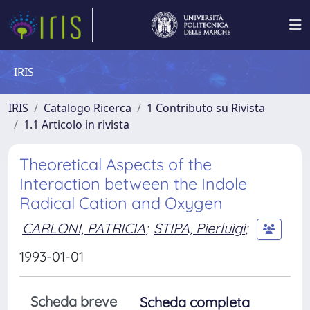
IRIS
IRIS
Catalogo Ricerca
1 Contributo su Rivista
1.1 Articolo in rivista
Theoretical Aspects of the
Interaction between the Indole
Radical Cation and Oxygen
CARLONI, PATRICIA
;
STIPA, Pierluigi
;
1993-01-01
Scheda breve
Scheda completa