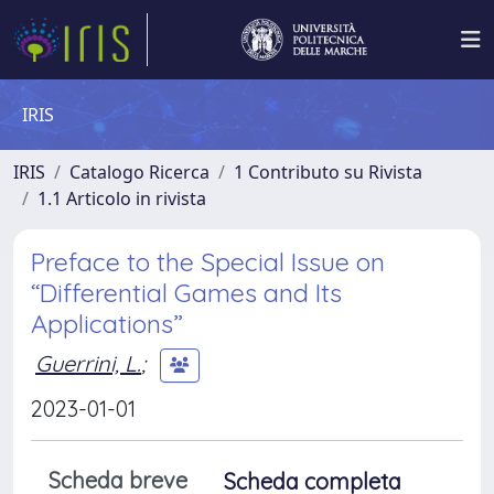
IRIS
IRIS
Catalogo Ricerca
1 Contributo su Rivista
1.1 Articolo in rivista
Preface to the Special Issue on
“Differential Games and Its
Applications”
Guerrini, L.
;
2023-01-01
Scheda breve
Scheda completa